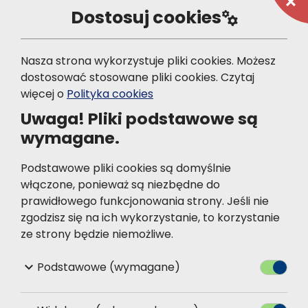
add
Dostosuj cookies
manufacturing
Cmentarze
Nasza strona wykorzystuje pliki cookies. Możesz
dostosować stosowane pliki cookies.
Czytaj
Targowisko miejskie
więcej o
Polityka cookies
Uwaga! Pliki podstawowe są
wymagane.
Medal Miasta
Świnoujścia
Podstawowe pliki cookies są domyślnie
włączone, ponieważ są niezbędne do
schedule
Dodano:
02.04.2007, 12:00
prawidłowego funkcjonowania strony. Jeśli nie
zgodzisz się na ich wykorzystanie, to korzystanie
ze strony będzie niemożliwe.
keyboard_arrow_down
Podstawowe (wymagane)
Przełącz
Medal Miasta Świnoujścia